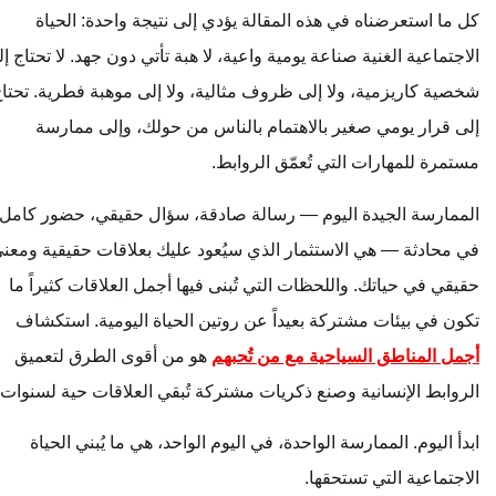
كل ما استعرضناه في هذه المقالة يؤدي إلى نتيجة واحدة: الحياة
الاجتماعية الغنية صناعة يومية واعية، لا هبة تأتي دون جهد. لا تحتاج إلى
شخصية كاريزمية، ولا إلى ظروف مثالية، ولا إلى موهبة فطرية. تحتاج
إلى قرار يومي صغير بالاهتمام بالناس من حولك، وإلى ممارسة
مستمرة للمهارات التي تُعمّق الروابط.
الممارسة الجيدة اليوم — رسالة صادقة، سؤال حقيقي، حضور كامل
في محادثة — هي الاستثمار الذي سيُعود عليك بعلاقات حقيقية ومعنى
حقيقي في حياتك. واللحظات التي تُبنى فيها أجمل العلاقات كثيراً ما
تكون في بيئات مشتركة بعيداً عن روتين الحياة اليومية. استكشاف
أجمل المناطق السياحية مع من تُحبهم
هو من أقوى الطرق لتعميق
الروابط الإنسانية وصنع ذكريات مشتركة تُبقي العلاقات حية لسنوات.
ابدأ اليوم. الممارسة الواحدة، في اليوم الواحد، هي ما يُبني الحياة
الاجتماعية التي تستحقها.