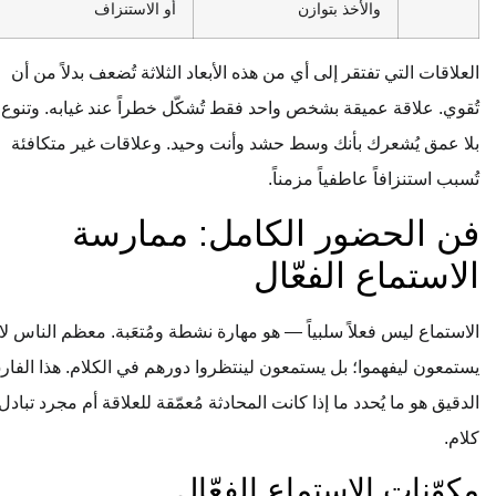
والأخذ بتوازن
أو الاستنزاف
العلاقات التي تفتقر إلى أي من هذه الأبعاد الثلاثة تُضعف بدلاً من أن
تُقوي. علاقة عميقة بشخص واحد فقط تُشكّل خطراً عند غيابه. وتنوع
بلا عمق يُشعرك بأنك وسط حشد وأنت وحيد. وعلاقات غير متكافئة
تُسبب استنزافاً عاطفياً مزمناً.
فن الحضور الكامل: ممارسة
الاستماع الفعّال
الاستماع ليس فعلاً سلبياً — هو مهارة نشطة ومُتعَبة. معظم الناس لا
يستمعون ليفهموا؛ بل يستمعون لينتظروا دورهم في الكلام. هذا الفارق
الدقيق هو ما يُحدد ما إذا كانت المحادثة مُعمّقة للعلاقة أم مجرد تبادل
كلام.
مكوّنات الاستماع الفعّال