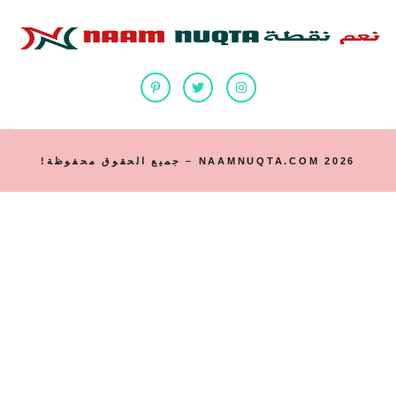
2026 NAAMNUQTA.COM – جميع الحقوق محفوظة!