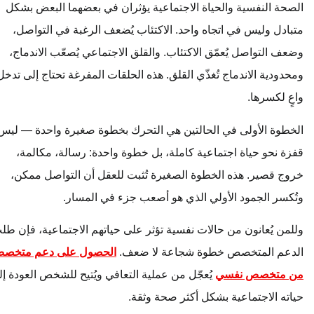
الصحة النفسية والحياة الاجتماعية يؤثران في بعضهما البعض بشكل
متبادل وليس في اتجاه واحد. الاكتئاب يُضعف الرغبة في التواصل،
وضعف التواصل يُعمّق الاكتئاب. والقلق الاجتماعي يُصعّب الاندماج،
ومحدودية الاندماج تُغذّي القلق. هذه الحلقات المفرغة تحتاج إلى تدخل
واعٍ لكسرها.
الخطوة الأولى في الحالتين هي التحرك بخطوة صغيرة واحدة — ليس
قفزة نحو حياة اجتماعية كاملة، بل خطوة واحدة: رسالة، مكالمة،
خروج قصير. هذه الخطوة الصغيرة تُثبت للعقل أن التواصل ممكن،
وتُكسر الجمود الأولي الذي هو أصعب جزء في المسار.
وللمن يُعانون من حالات نفسية تؤثر على حياتهم الاجتماعية، فإن طلب
الدعم المتخصص خطوة شجاعة لا ضعف.
الحصول على دعم متخصص
من متخصص نفسي
يُعجّل من عملية التعافي ويُتيح للشخص العودة إلى
حياته الاجتماعية بشكل أكثر صحة وثقة.