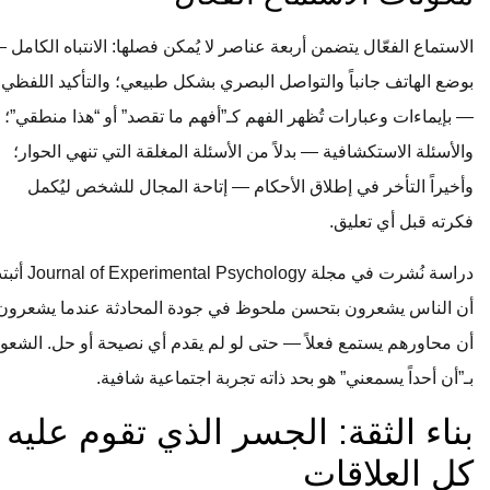
الاستماع الفعّال يتضمن أربعة عناصر لا يُمكن فصلها: الانتباه الكامل —
بوضع الهاتف جانباً والتواصل البصري بشكل طبيعي؛ والتأكيد اللفظي
— بإيماءات وعبارات تُظهر الفهم كـ”أفهم ما تقصد” أو “هذا منطقي”؛
والأسئلة الاستكشافية — بدلاً من الأسئلة المغلقة التي تنهي الحوار؛
وأخيراً التأخر في إطلاق الأحكام — إتاحة المجال للشخص ليُكمل
فكرته قبل أي تعليق.
دراسة نُشرت في مجلة Journal of Experimental Psychology أثبتت
أن الناس يشعرون بتحسن ملحوظ في جودة المحادثة عندما يشعرون
أن محاورهم يستمع فعلاً — حتى لو لم يقدم أي نصيحة أو حل. الشعور
بـ”أن أحداً يسمعني” هو بحد ذاته تجربة اجتماعية شافية.
بناء الثقة: الجسر الذي تقوم عليه
كل العلاقات