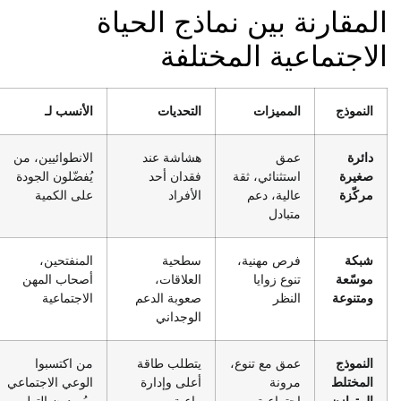
المقارنة بين نماذج الحياة
الاجتماعية المختلفة
النموذج
المميزات
التحديات
الأنسب لـ
دائرة
عمق
هشاشة عند
الانطوائيين، من
صغيرة
استثنائي، ثقة
فقدان أحد
يُفضّلون الجودة
مركّزة
عالية، دعم
الأفراد
على الكمية
متبادل
شبكة
فرص مهنية،
سطحية
المنفتحين،
موسّعة
تنوع زوايا
العلاقات،
أصحاب المهن
ومتنوعة
النظر
صعوبة الدعم
الاجتماعية
الوجداني
النموذج
عمق مع تنوع،
يتطلب طاقة
من اكتسبوا
المختلط
مرونة
أعلى وإدارة
الوعي الاجتماعي