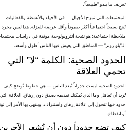
تعريف ما يبدو “طبيعياً”.
المجتمعات التي تمزج الأجيال — في الأحياء والأنشطة والفعاليات —
تُنتج نسيجاً اجتماعياً أكثر صموداً وأقل عرضة للعزلة. هذا ليس مجرد
ملاحظة اجتماعية؛ هو نتيجة أنثروبولوجية موثقة في دراسات مجتمعات
الـ”بلو زونز” — المناطق التي يعيش فيها الناس أطول وأسعد.
الحدود الصحية: الكلمة “لا” التي
تحمي العلاقة
الحدود الصحية ليست جدراناً تُبعد الناس — هي خطوط تُوضح كيف
تُريد أن تُعامَل وما الذي يُمكنك تقديمه بصدق دون إرهاق. العلاقة التي لا
حدود فيها تتحول إلى علاقة إرهاق واستنزاف، وينتهي بها الأمر إلى توتر
أو انقطاع.
كيف تضع حدوداً دون أن تُشعر الآخرين