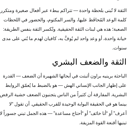
الثقة لا تُبنى بلحظة واحدة — تتراكم ببطء عبر أفعال صغيرة ومتكررة.
كلمة الوعد المُحافَظ عليها، والسر المكتوم، والحضور في اللحظات
الصعبة؛ هذه هي لبنات الثقة الحقيقية. وتُكسر الثقة بنفس الطريقة:
خيانة واحدة، أو وعد واحد لم يُوفَّ به، كافيان لهدم ما بُني على مدى
سنوات.
الثقة والضعف البشري
الباحثة برينيه براون أثبتت في أبحاثها الشهيرة أن الضعف — القدرة
على إظهار الجانب الإنساني الهش — هو بالضبط ما يُعمّق الروابط
البشرية. المفارقة أن كثيراً من الناس يتجنبون الضعف خشية الرفض،
بينما هو في الحقيقة البوابة الوحيدة للقرب الحقيقي. أن تقول “لا
أعرف” أو “أنا خائف” أو “أحتاج مساعدة” — هذه الجمل تبني جسوراً لا
تبنيها أقنعة القوة المزيفة.