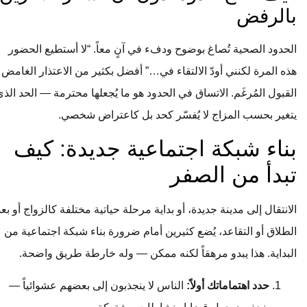
بالرفض
الحدود الصحية تُصاغ بوضوح ودفء في آنٍ معاً. “لا أستطيع الحضور
هذه المرة لكنني أودّ الالتقاء في…” أفضل بكثير من الاعتذار الغامض أو
القبول المُرغَم. الاتساق في الحدود هو ما يُجعلها محترمة — الحد الذي
يتغير بحسب المزاج لا يُفسّر كحد بل كاعتراض شخصي.
بناء شبكة اجتماعية جديدة: كيف
تبدأ من الصفر
الانتقال إلى مدينة جديدة، أو بداية مرحلة حياتية مختلفة كالزواج أو بعد
الطلاق أو التقاعد، يُضع كثيرين أمام ضرورة بناء شبكة اجتماعية من
البداية. هذا يبدو مرهقاً لكنه ممكن — وله خارطة طريق واضحة.
حدد اهتماماتك أولاً:
الناس لا ينجذبون إلى بعضهم عشوائياً —