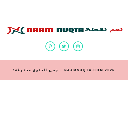
2026 NAAMNUQTA.COM – جميع الحقوق محفوظة!