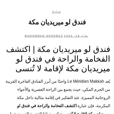
فنادق
فندق لو ميريديان مكة
مايو 18, 2026
MUHAMMAD SHAHBAZ
فندق لو ميريديان مكة | اكتشف
الفخامة والراحة في فندق لو
ميريديان مكة لإقامة لا تُنسى
يُعد Le Méridien Makkah واحدًا من أبرز الفنادق الفاخرة القريبة
من الحرم المكي، حيث يجمع بين الراحة العصرية والأجواء
الروحانية المميزة. عند التفكير في إقامة مثالية داخل مكة
المكرمة، فإن عبارة
اكتشف الفخامة والراحة في فندق لو
ميريديان مكة لإقامة لا تُنسى
تعكس تمامًا التجربة التي يعيشها