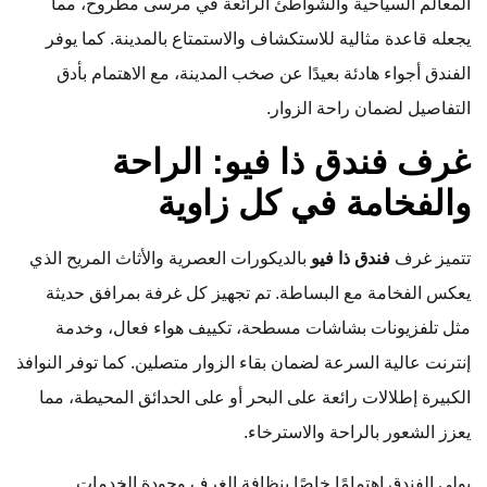
المعالم السياحية والشواطئ الرائعة في مرسى مطروح، مما
يجعله قاعدة مثالية للاستكشاف والاستمتاع بالمدينة. كما يوفر
الفندق أجواء هادئة بعيدًا عن صخب المدينة، مع الاهتمام بأدق
التفاصيل لضمان راحة الزوار.
غرف فندق ذا فيو: الراحة
والفخامة في كل زاوية
تتميز غرف
فندق ذا فيو
بالديكورات العصرية والأثاث المريح الذي
يعكس الفخامة مع البساطة. تم تجهيز كل غرفة بمرافق حديثة
مثل تلفزيونات بشاشات مسطحة، تكييف هواء فعال، وخدمة
إنترنت عالية السرعة لضمان بقاء الزوار متصلين. كما توفر النوافذ
الكبيرة إطلالات رائعة على البحر أو على الحدائق المحيطة، مما
يعزز الشعور بالراحة والاسترخاء.
يولي الفندق اهتمامًا خاصًا بنظافة الغرف وجودة الخدمات