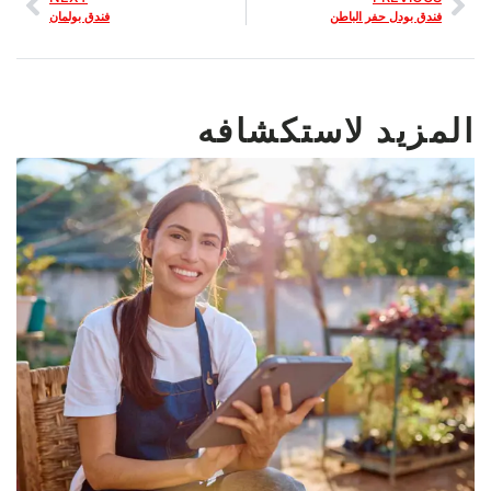
فندق بودل حفر الباطن
فندق بولمان
المزيد لاستكشافه