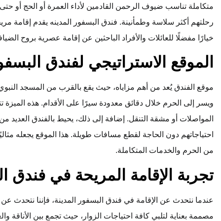
متكاملة تناسب ضيوف الرحمن القادمين لأداء العمرة أو الحج أو حتى ل
رحلتهم أكثر سلاسة وطمأنينة. فندق البسفور المدينه يقدم إقامة مر
خيارًا مفضلًا للعائلات والأفراد الباحثين عن إقامة عصرية بروح الضياف
الموقع الاستراتيجي لفندق البسفور
موقع الفندق يُعد من أهم مزاياه، حيث يقع بالقرب من المسجد النبو
ويسر إلى الحرم خلال دقائق معدودة سيرًا على الأقدام. هذه الميزة ت
المواصلات أو مشقة التنقل. إضافة إلى ذلك، يحيط بالفندق العديد من 
احتياجاتهم دون الحاجة لقطع مسافات طويلة. هذا الموقع يجعله مثاليً
من الحرم والخدمات المتكاملة.
تجربة الإقامة المريحة في فندق ال
عندما نتحدث عن الإقامة في فندق البسفور المدينة، فإننا نتحدث عن 
مصممة بعناية لتلبي كافة احتياجات الزوار، حيث تجمع بين الأناقة وا