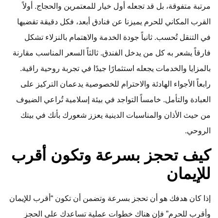
مرتبة متفوقة، بل قد تجعله أول خيار للمعتمرين والحجاج. أولاً
القرب المكاني للحرم يميزنا عن فنادق أبعد، فكل دقيقة تقضيها
في التنقل تُحسب. ثانياً جودة الخدمة والاهتمام بالنزلاء تشكل
فارقاً يشعر به كل من يدخل الفندق. ثالثاً السعر المناسب مقارنة
بالمزايا والخدمات يجعله استثمارًا جيدًا في تجربة روحية راقية.
رابعاً الأجواء الهادئة والاحترام للخصوصية يدعمان التركيز على
العبادة والتأمل. خامساً التواجد في بيئة إسلامية تُراعي الضيوف
من حيث الأذان والمناسبات الدينية يعزز شعورك بأنك في بيتك
الروحي.
كيف تحجز بسرعة وتكون أقرب
للإيمان
إذا كان هدفك هو أن تحجز بسرعة وتضمن أن تكون “أقرب للإيمان
وأقرب للحرم” فإن هناك خطوات عملية تساعدك على الحجز