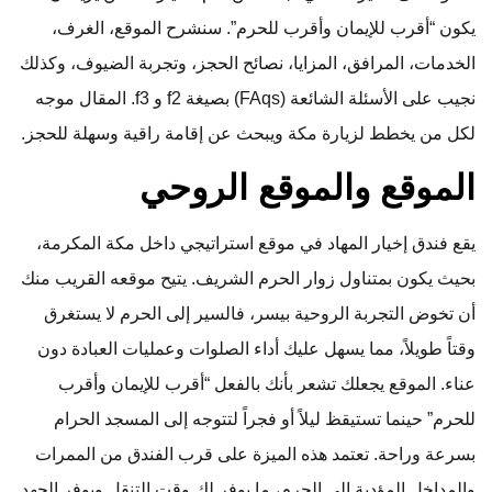
يكون “أقرب للإيمان وأقرب للحرم”. سنشرح الموقع، الغرف،
الخدمات، المرافق، المزايا، نصائح الحجز، وتجربة الضيوف، وكذلك
نجيب على الأسئلة الشائعة (FAqs) بصيغة f2 و f3. المقال موجه
لكل من يخطط لزيارة مكة ويبحث عن إقامة راقية وسهلة للحجز.
الموقع والموقع الروحي
يقع فندق إخيار المهاد في موقع استراتيجي داخل مكة المكرمة،
بحيث يكون بمتناول زوار الحرم الشريف. يتيح موقعه القريب منك
أن تخوض التجربة الروحية بيسر، فالسير إلى الحرم لا يستغرق
وقتاً طويلاً، مما يسهل عليك أداء الصلوات وعمليات العبادة دون
عناء. الموقع يجعلك تشعر بأنك بالفعل “أقرب للإيمان وأقرب
للحرم” حينما تستيقظ ليلاً أو فجراً لتتوجه إلى المسجد الحرام
بسرعة وراحة. تعتمد هذه الميزة على قرب الفندق من الممرات
والمداخل المؤدية إلى الحرم، ما يوفر لك وقت التنقل ويوفر الجهد