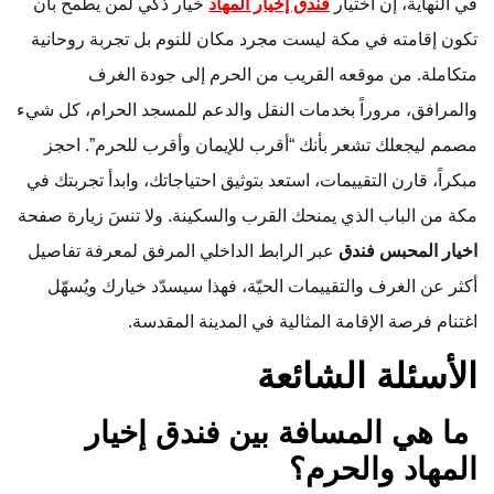
في النهاية، إن اختيار
فندق إخيار المهاد
خيار ذكي لمن يطمح بأن
تكون إقامته في مكة ليست مجرد مكان للنوم بل تجربة روحانية
متكاملة. من موقعه القريب من الحرم إلى جودة الغرف
والمرافق، مروراً بخدمات النقل والدعم للمسجد الحرام، كل شيء
مصمم ليجعلك تشعر بأنك “أقرب للإيمان وأقرب للحرم”. احجز
مبكراً، قارن التقييمات، استعد بتوثيق احتياجاتك، وابدأ تجربتك في
مكة من الباب الذي يمنحك القرب والسكينة. ولا تنسَ زيارة صفحة
اخيار المحبس فندق
عبر الرابط الداخلي المرفق لمعرفة تفاصيل
أكثر عن الغرف والتقييمات الحيّة، فهذا سيسدّد خيارك ويُسهّل
اغتنام فرصة الإقامة المثالية في المدينة المقدسة.
الأسئلة الشائعة
ما هي المسافة بين فندق إخيار
المهاد والحرم؟