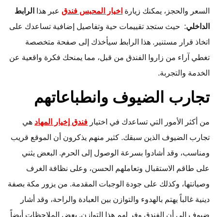
السعر والحجز، يمكنك زيارة
اخيار المحبس فندق
عبر هذا
الرابط
الداخلي
: حيث ستجد تقييمات حية وتفاصيل إضافية تساعدك على
اتخاذ قرار مستنير. هذا الرابط سيأخذك إلى صفحة متخصصة
تغطي آراء من زاروا الفندق من قبل، مما يمنحك فكرة واقعية عن
الخدمة والتجربة.
تجارب الضيوف وانطباعاتهم
من أكثر الأمور التي تساعدك في اختيار
فندق إخيار المهاد
هي
تجارب الضيوف الذين سبقك. كثير منهم يذكرون أن الموقع قريب
ومناسب، وقد أشادوا بسرعة الوصول إلى الحرم. البعض يثني
على طاقم الاستقبال وتعاملهم الحسن، وعلى نظافة الغرف
وصيانتها، وكذلك على جودة الوجبات المقدمة. من يزور مكة بصفة
دينية غالباً يهتم بالهدوء والتوازن بين العبادة والراحة، وقد أشار
ضيوف إلى أن الفندق وفر لهم هذا التوازن. بعض الملاحظات أيضاً