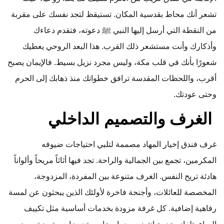
تشعر أنك محاط بقدسية المكان. تستيقظ لتجد نفسك على مقربة
من النقطة التي أرسل إليها النبي ﷺ دعوته، فتقدم دعاءك
وأذكارك وأنت مستشعر ذلك القرب. هذا البعد الروحي يعطيك
شعورًا بأنك في قلب مكة، وليس مجرد نزيل بسيط. فالإيمان يصبح
أقرب، واللحظات المقدسة ترافق خطواتك منذ ذهابك إلى الحرم
وحتى عودتك.
الغرف والتصميم الداخلي
غرف فندق إخيار المهاد مصممة لتلبي احتياجات ضيوفه
المكرمين، تجمع بين الجمالية والراحة. تجد فيها أثاثاً مريحاً وألواناً
هادئة تريح النفس. الغرف متنوعة بين المفردة، المزدوجة،
المخصصة للعائلات، وأجنحة فاخرة لأولئك الذين يبحثون عن لمسة
رفاهية إضافية. كل غرفة مزودة بخدمات أساسية مثل تكييف