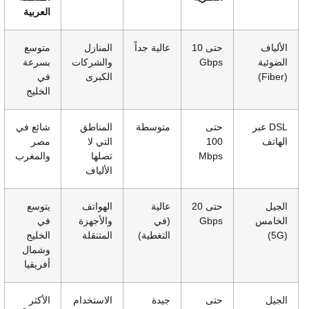
العربية
الألياف
حتى 10
عالية جداً
المنازل
متوسع
الضوئية
Gbps
والشركات
بسرعة
(Fiber)
الكبرى
في
الخليج
DSL عبر
حتى
متوسطة
المناطق
شائع في
الهاتف
100
التي لا
مصر
Mbps
تصلها
والمغرب
الألياف
الجيل
حتى 20
عالية
الهواتف
يتوسع
الخامس
Gbps
(في
والأجهزة
في
(5G)
التغطية)
المتنقلة
الخليج
وشمال
أفريقيا
الجيل
حتى
جيدة
الاستخدام
الأكثر