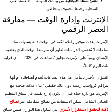
أنشئ نسخاً احتياطية
من بياناتك المهمة — الاعتماد على
السحابة وحدها محفوف بمخاطر.
الإنترنت وإدارة الوقت — مفارقة
العصر الرقمي
الإنترنت يعدك بتوفير وقتك، لكنه في الوقت ذاته يستهلك منك
ساعات لا تُحصى. الدراسات تُظهر أن متوسط الوقت الذي يقضيه
الإنسان يومياً على الإنترنت تجاوز 7 ساعات في 2026 — أي قرابة
ثلث اليوم كاملاً.
السؤال الأجدر بالتأمل: هل هذه الساعات تُخدم أهدافك؟ أم أنها
تتراكم كرواسب زمنية دون عائد حقيقي؟ بناء علاقة صحية مع
الإنترنت هو إدارة حياة قبل أن يكون إدارة تقنية. في سياق التنظيم
الحياتي الشامل، يمكن الاستفادة من نصائح متكاملة عبر
نصائح
ذكية لتحقيق الاستقرار الأسري
التي تتناول هذا التوازن ضمن سياق