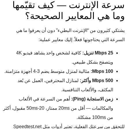
سرعة الإنترنت — كيف تقيّمها
وما هي المعايير الصحيحة؟
يشتكي كثيرون من “الإنترنت البطيء” دون أن يعرفوا ما هي
السرعة التي يحتاجونها فعلاً. إليك معايير عملية:
25 Mbps تنزيل:
كافية لشخص واحد يشاهد فيديو 4K
ويتصفح بشكل طبيعي.
100 Mbps:
مثالية لمنزل متوسط يضم 3-4 أجهزة متزامنة.
500 Mbps وأكثر:
لمنازل المحترفين، العمل عن بُعد
المكثف، والألعاب التنافسية.
زمن الاستجابة (Ping):
أهم من السرعة في الألعاب
والمكالمات — أقل من 20ms ممتاز، 20-50ms مقبول، أكثر
من 100ms مشكلة.
للتحقق من سرعتك الفعلية، تعتبر أدوات مثل Speedtest.net