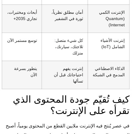
الإنترنت الكمي
أمان مطلق نظرياً،
أبحاث ومختبرات،
(Quantum
ثورة في التشفير
تجاري 2035+
Internet)
إنترنت الأشياء
كل شيء متصل:
توسع مستمر الآن
الشامل (IoT)
ثلاجتك، سيارتك،
منزلك
الذكاء الاصطناعي
إنترنت يفهم
يتطور بسرعة
المدمج في الشبكة
احتياجاتك قبل أن
الآن
تسألها
كيف تُقيّم جودة المحتوى الذي
تقرأه على الإنترنت؟
في عصر يُنتج فيه الإنترنت ملايين القطع من المحتوى يومياً، أصبح