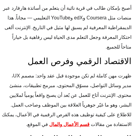
أصبح بإمكان طالب في قرية نائية أن يتعلم من أساتذة هارفارد عبر
منصات مثل Coursera وedX وYouTube التعليمي — مجاناً. هذا
الديمقراطية المعرفية لم يسبق لها مثيل في التاريخ. الإنترنت ألغى
احتكار المعرفة وجعل التعلم مدى الحياة ليس رفاهية بل خياراً
متاحاً للجميع.
الاقتصاد الرقمي وفرص العمل
ظهرت مهن كاملة لم تكن موجودة قبل عقد واحد: مصمم UX،
مدير وسائل التواصل، مسوّق المحتوى، مبرمج تطبيقات، منشئ
محتوى. الإنترنت أتاح للعمل عن بُعد أن يصبح واقعاً يومياً لملايين
البشر، وهو ما غيّر جوهرياً العلاقة بين الموظف وصاحب العمل.
للاطلاع على كيفية توظيف هذه الفرص الرقمية في الأعمال، يمكنك
الاستفادة من مقالات
قسم الأعمال والمال
في الموقع.