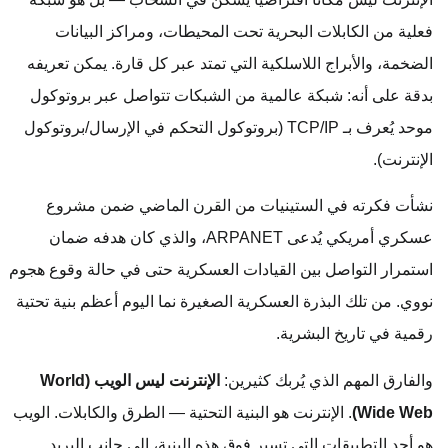
فعلية من الكابلات البحرية تحت المحيطات، ومراكز البيانات
الضخمة، والأبراج اللاسلكية التي تمتد عبر كل قارة. يمكن تعريفه
بدقة على أنه: شبكة عالمية من الشبكات تتواصل عبر بروتوكول
موحد يُعرف بـ TCP/IP (بروتوكول التحكم في الإرسال/بروتوكول
الإنترنت).
نشأت فكرته في الستينيات من القرن الماضي ضمن مشروع
عسكري أمريكي يُدعى ARPANET، والذي كان هدفه ضمان
استمرار التواصل بين القيادات العسكرية حتى في حالة وقوع هجوم
نووي. من تلك البذرة العسكرية الصغيرة نما اليوم أعظم بنية تحتية
رقمية في تاريخ البشرية.
والفارق المهم الذي يُربك كثيرين:
الإنترنت ليس الويب (World
Wide Web)
. الإنترنت هو البنية التحتية — الطرق والكابلات. الويب
هو أحد التطبيقات التي تسير فوق هذه البنية، إلى جانب البريد