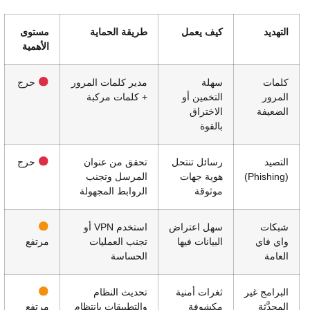
التهديد
كيف يعمل
طريقة الحماية
مستوى
الأهمية
كلمات
سهلة
مدير كلمات المرور
حرج
المرور
التخمين أو
+ كلمات مركبة
الضعيفة
الاختراق
بالقوة
التصيد
رسائل تنتحل
تحقق من عنوان
حرج
(Phishing)
هوية جهات
المرسل وتجنب
موثوقة
الروابط المجهولة
شبكات
سهل اعتراض
استخدم VPN أو
واي فاي
البيانات فيها
تجنب العمليات
مرتفع
العامة
الحساسة
البرامج غير
ثغرات أمنية
تحديث النظام
المحدَّثة
مكشوفة
والتطبيقات بانتظام
مرتفع